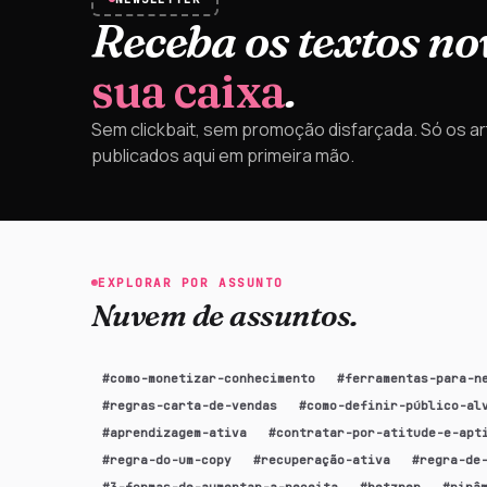
Receba os textos no
sua caixa
.
Sem clickbait, sem promoção disfarçada. Só os ar
publicados aqui em primeira mão.
EXPLORAR POR ASSUNTO
Nuvem de assuntos.
#
como-monetizar-conhecimento
#
ferramentas-para-n
#
regras-carta-de-vendas
#
como-definir-público-al
#
aprendizagem-ativa
#
contratar-por-atitude-e-apt
#
regra-do-um-copy
#
recuperação-ativa
#
regra-de
#
3-formas-de-aumentar-a-receita
#
hetzner
#
pirâ