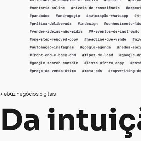
#
mentoria-online
#
níveis-de-consciência
#
capcu
#
pandadoc
#
andragogia
#
automação-whatsapp
#
4-
#
prática-deliberada
#
indesign
#
conhecimento-tá
#
vender-ideias-não-mídia
#
9-eventos-de-instrução
#
one-step-removed-copy
#
headline-que-vende
#
ní
#
automação-instagram
#
google-agenda
#
redes-soc
#
front-end-e-back-end
#
tipos-de-lead
#
google-d
#
google-search-console
#
lista-oferta-copy
#
est
#
preço-de-venda-ótimo
#
meta-ads
#
copywriting-d
+ ebuz negócios digitais
Da intui