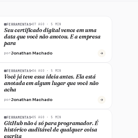
FERRAMENTAS
07 AGO
·
5
MIN
Seu certificado digital vence em uma
data que você não anotou. E a empresa
para
Jonathan Machado
por
FERRAMENTAS
06 AGO
·
5
MIN
Você já teve essa ideia antes. Ela está
anotada em algum lugar que você não
acha
Jonathan Machado
por
FERRAMENTAS
05 AGO
·
5
MIN
GitHub não é só para programador. É
histórico auditável de qualquer coisa
escrita