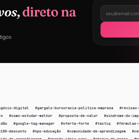
vos,
direto na
tigos
egócio-digital
#
gargalo-burocracia-politica-empresa
#
revisao-
vo
#
como-estudar-melhor
#
proposta-de-valor
#
síndrome-do-imp
idão
#
google-tag-manager
#
oferta-forte
#
tactiq
#
fórmulas-
-100-desconto
#
nps-educação
#
comunidade-de-aprendizagem
#
ce
mide-de-aprendizagem
#
grande-ideia-copy
#
choque-de-preço
#
m