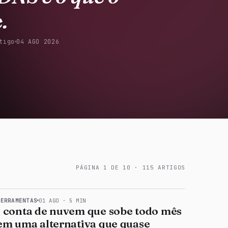
.
tigo
04 AGO 2026
陰
PÁGINA
1
DE
10
·
115
ARTIGO
S
FERRAMENTAS
01 AGO
·
5
MIN
 conta de nuvem que sobe todo mês
em uma alternativa que quase