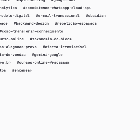
nalytics
#
coexistence-whatsapp-cloud-api
roduto-digital
#
e-mail-transacional
#
obsidian
pace
#
backward-design
#
repetição-espaçada
#
como-transferir-conhecimento
urso-online
#
taxonomia-de-bloom
sa-alegacao-prova
#
oferta-irresistível
ta-de-vendas
#
gemini-google
ro.br
#
cursos-online-fracassam
tos
#
enxamear