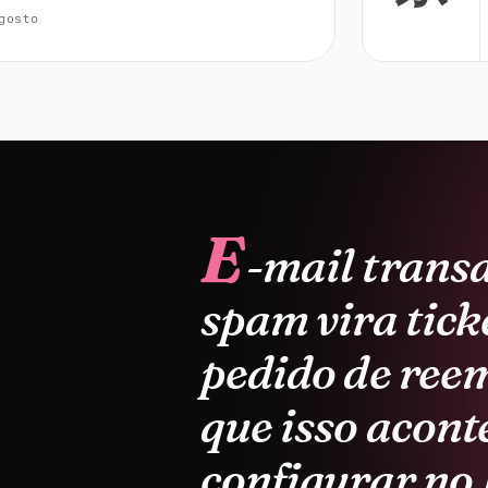
gosto
E
-mail transa
spam vira tick
pedido de reem
que isso acont
configurar no 