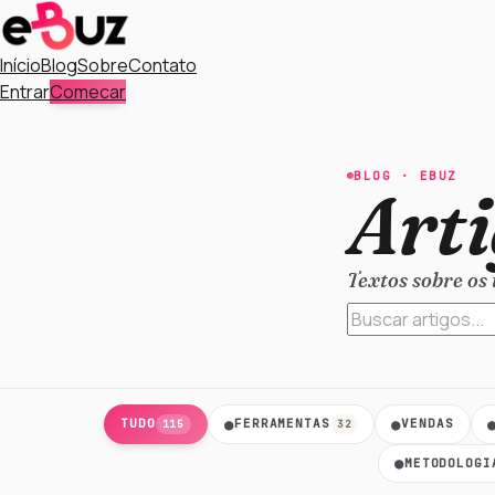
Início
Blog
Sobre
Contato
Entrar
Comecar
BLOG ·
EBUZ
Arti
Textos sobre os
●
●
TUDO
FERRAMENTAS
VENDAS
115
32
●
METODOLOGI