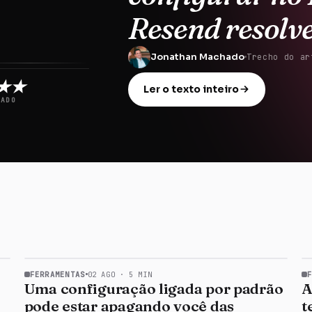
Resend resolve
Jonathan Machado
Trecho do ar
★★
Ler o texto inteiro
DADO
気
FERRAMENTAS
02 AGO
·
5
MIN
Uma configuração ligada por padrão
A
pode estar apagando você das
t