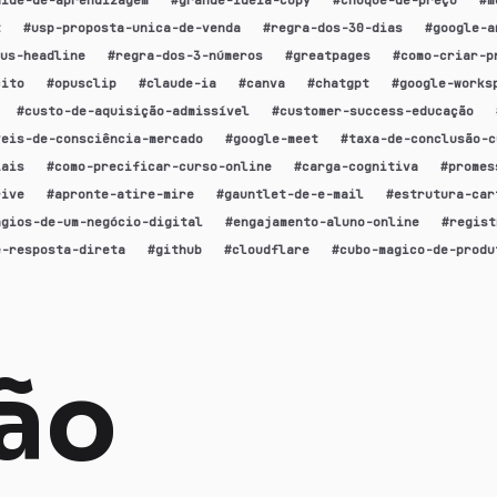
t
#
usp-proposta-unica-de-venda
#
regra-dos-30-dias
#
google-a
us-headline
#
regra-dos-3-números
#
greatpages
#
como-criar-p
cito
#
opusclip
#
claude-ia
#
canva
#
chatgpt
#
google-works
#
custo-de-aquisição-admissível
#
customer-success-educação
veis-de-consciência-mercado
#
google-meet
#
taxa-de-conclusão-c
iais
#
como-precificar-curso-online
#
carga-cognitiva
#
promes
rive
#
apronte-atire-mire
#
gauntlet-de-e-mail
#
estrutura-car
ágios-de-um-negócio-digital
#
engajamento-aluno-online
#
regist
e-resposta-direta
#
github
#
cloudflare
#
cubo-magico-de-produ
ção