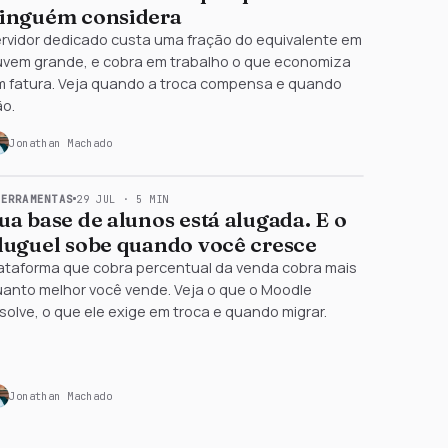
inguém considera
rvidor dedicado custa uma fração do equivalente em
uvem grande, e cobra em trabalho o que economiza
手
m fatura. Veja quando a troca compensa e quando
ão.
Jonathan Machado
FERRAMENTAS
29 JUL
·
5
MIN
ua base de alunos está alugada. E o
luguel sobe quando você cresce
ataforma que cobra percentual da venda cobra mais
anto melhor você vende. Veja o que o Moodle
solve, o que ele exige em troca e quando migrar.
Jonathan Machado