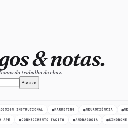
gos & notas.
 temas do trabalho de ebuz.
Buscar
気
●
●
●
●
DESIGN INSTRUCIONAL
MARKETING
NEUROCIÊNCIA
M
●
●
●
A APE
CONHECIMENTO TACITO
ANDRAGOGIA
SINDROME