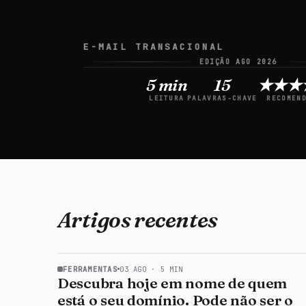
E-MAIL TRANSACIONAL
EDIÇÃO
AGO
2026
5
min
15
★★★
LEITURA
PALAVRAS-CHAVE
RECOMEN
陽
Artigos recentes
FERRAMENTAS
03 AGO
·
5
MIN
Descubra hoje em nome de quem
está o seu domínio. Pode não ser o