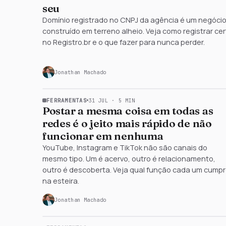
seu
Domínio registrado no CNPJ da agência é um negóci
construído em terreno alheio. Veja como registrar ce
縁
no Registro.br e o que fazer para nunca perder.
Jonathan Machado
FERRAMENTAS
31 JUL
·
5
MIN
Postar a mesma coisa em todas as
redes é o jeito mais rápido de não
funcionar em nenhuma
YouTube, Instagram e TikTok não são canais do
mesmo tipo. Um é acervo, outro é relacionamento,
水
outro é descoberta. Veja qual função cada um cump
na esteira.
Jonathan Machado