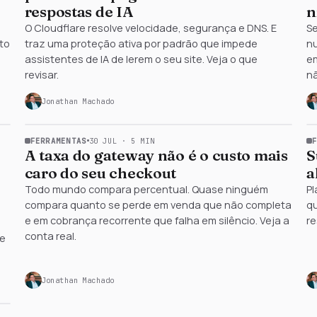
respostas de IA
n
o
O Cloudflare resolve velocidade, segurança e DNS. E
Se
rto
traz uma proteção ativa por padrão que impede
n
茶
assistentes de IA de lerem o seu site. Veja o que
e
revisar.
n
Jonathan Machado
FERRAMENTAS
30 JUL
·
5
MIN
A taxa do gateway não é o custo mais
S
caro do seu checkout
a
Todo mundo compara percentual. Quase ninguém
Pl
compara quanto se perde em venda que não completa
qu
e em cobrança recorrente que falha em silêncio. Veja a
re
conta real.
re
Jonathan Machado