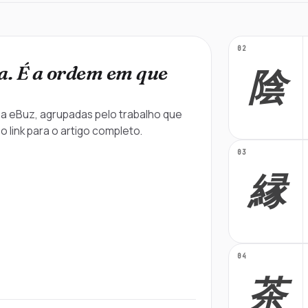
02
ta. É a ordem em que
陰
a eBuz, agrupadas pelo trabalho que
link para o artigo completo.
03
縁
04
茶