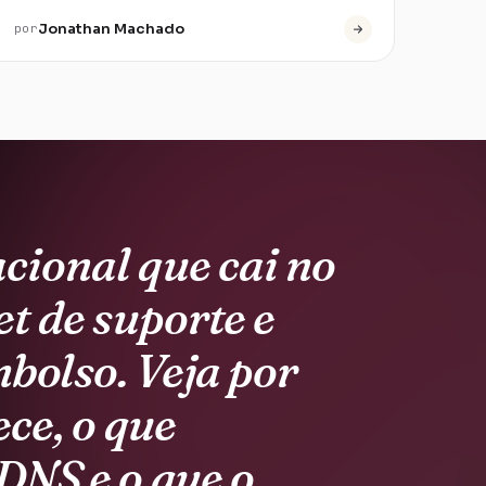
Jonathan Machado
por
cional que cai no
et de suporte e
bolso. Veja por
ece, o que
DNS e o que o