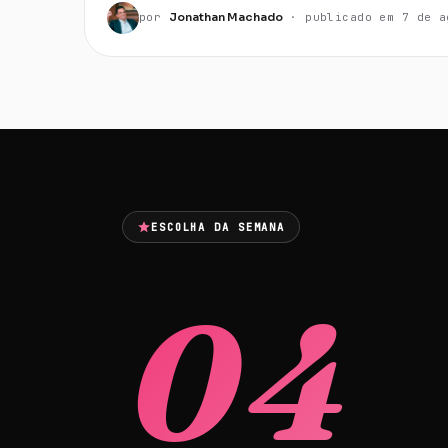
por
Jonathan Machado
· publicado em
7 de a
ESCOLHA DA SEMANA
04