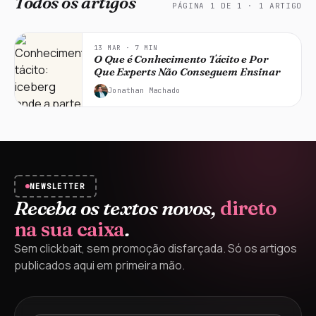
Todos os artigos
PÁGINA
1
DE
1
·
1
ARTIGO
13 MAR
·
7
MIN
O Que é Conhecimento Tácito e Por
Que Experts Não Conseguem Ensinar
Jonathan Machado
NEWSLETTER
Receba os textos novos,
direto
na sua caixa
.
Sem clickbait, sem promoção disfarçada. Só os artigos
publicados aqui em primeira mão.