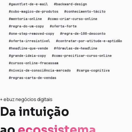
#
gauntlet-de-e-mail
#
backward-design
#
cubo-magico-de-produtos
#
conhecimento-tácito
#
mentoria-online
#
como-criar-curso-online
#
regra-do-um-copy
#
oferta-forte
#
one-step-removed-copy
#
regra-de-100-desconto
#
oferta-irresistível
#
contratar-por-atitude-e-aptidão
#
headline-que-vende
#
fórmulas-de-headline
#
grande-ideia-copy
#
como-precificar-curso-online
#
cursos-online-fracassam
#
níveis-de-consciência-mercado
#
carga-cognitiva
#
regras-carta-de-vendas
+ ebuz negócios digitais
Da intuição
ao
ecossistema
.