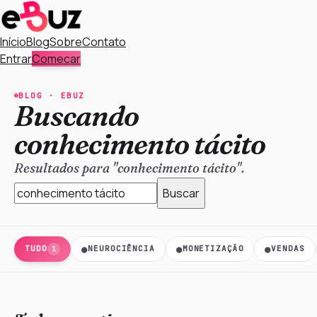
Início
Blog
Sobre
Contato
Entrar
Comecar
BLOG ·
EBUZ
Buscando
conhecimento tácito
Resultados para "conhecimento tácito".
Buscar
●
●
●
TUDO
NEUROCIÊNCIA
MONETIZAÇÃO
VENDAS
1