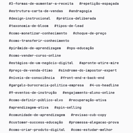
#
3-formas-de-aumentar-a-receita
#
repetição-espaçada
#
estrutura-carta-de-vendas
#
andragogia
#
design-instrucional
#
prática-deliberada
#
taxonomia-de-bloom
#
tipos-de-lead
#
como-monetizar-conhecimento
#
choque-de-preço
#
como-transferir-conhecimento
#
pirâmide-de-aprendizagem
#
nps-educação
#
como-vender-curso-online
#
estágios-de-um-negócio-digital
#
apronte-atire-mire
#
preço-de-venda-ótimo
#
síndrome-do-impostor-expert
#
níveis-de-consciência
#
front-end-e-back-end
#
gargalo-burocracia-politica-empresa
#
4-us-headline
#
9-eventos-de-instrução
#
engajamento-aluno-online
#
como-definir-público-alvo
#
recuperação-ativa
#
aprendizagem-ativa
#
spin-selling
#
comunidade-de-aprendizagem
#
revisao-cub-copy
#
customer-success-educação
#
promessa-alegacao-prova
#
como-criar-produto-digital
#
como-estudar-melhor