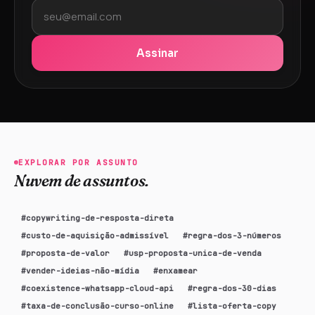
Assinar
EXPLORAR POR ASSUNTO
Nuvem de assuntos.
#
copywriting-de-resposta-direta
#
custo-de-aquisição-admissível
#
regra-dos-3-números
#
proposta-de-valor
#
usp-proposta-unica-de-venda
#
vender-ideias-não-mídia
#
enxamear
#
coexistence-whatsapp-cloud-api
#
regra-dos-30-dias
#
taxa-de-conclusão-curso-online
#
lista-oferta-copy