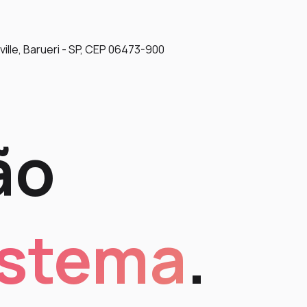
ville, Barueri - SP, CEP 06473-900
ão
istema
.