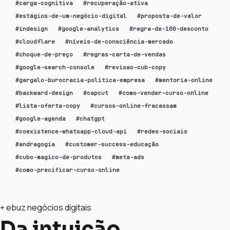
#
carga-cognitiva
#
recuperação-ativa
#
estágios-de-um-negócio-digital
#
proposta-de-valor
#
indesign
#
google-analytics
#
regra-de-100-desconto
#
cloudflare
#
níveis-de-consciência-mercado
#
choque-de-preço
#
regras-carta-de-vendas
#
google-search-console
#
revisao-cub-copy
#
gargalo-burocracia-politica-empresa
#
mentoria-online
#
backward-design
#
capcut
#
como-vender-curso-online
#
lista-oferta-copy
#
cursos-online-fracassam
#
google-agenda
#
chatgpt
#
coexistence-whatsapp-cloud-api
#
redes-sociais
#
andragogia
#
customer-success-educação
#
cubo-magico-de-produtos
#
meta-ads
#
como-precificar-curso-online
+ ebuz negócios digitais
Da intuição