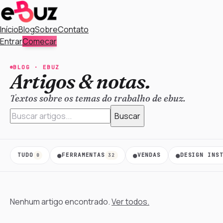
Início
Blog
Sobre
Contato
Entrar
Comecar
BLOG ·
EBUZ
Artigos & notas.
Textos sobre os temas do trabalho de ebuz.
Buscar
●
●
●
TUDO
FERRAMENTAS
VENDAS
DESIGN INS
0
32
Nenhum artigo encontrado.
Ver todos.