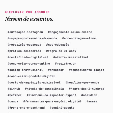
EXPLORAR POR ASSUNTO
Nuvem de assuntos.
#
automação-instagram
#
engajamento-aluno-online
#
usp-proposta-unica-de-venda
#
aprendizagem-ativa
#
repetição-espaçada
#
nps-educação
#
prática-deliberada
#
regra-do-um-copy
#
certificado-digital-a1
#
oferta-irresistível
#
como-criar-curso-online
#
registro.br
#
design-instrucional
#
enxamear
#
conhecimento-tácito
#
como-criar-produto-digital
#
custo-de-aquisição-admissível
#
headline-que-vende
#
github
#
níveis-de-consciência
#
regra-dos-3-números
#
hetzner
#
síndrome-do-impostor-expert
#
obsidian
#
canva
#
ferramentas-para-negócio-digital
#
asaas
#
front-end-e-back-end
#
gemini-google