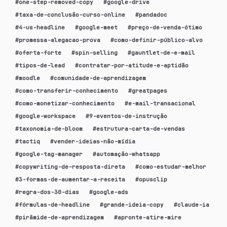
#
one-step-removed-copy
#
google-drive
#
taxa-de-conclusão-curso-online
#
pandadoc
#
4-us-headline
#
google-meet
#
preço-de-venda-ótimo
#
promessa-alegacao-prova
#
como-definir-público-alvo
#
oferta-forte
#
spin-selling
#
gauntlet-de-e-mail
#
tipos-de-lead
#
contratar-por-atitude-e-aptidão
#
moodle
#
comunidade-de-aprendizagem
#
como-transferir-conhecimento
#
greatpages
#
como-monetizar-conhecimento
#
e-mail-transacional
#
google-workspace
#
9-eventos-de-instrução
#
taxonomia-de-bloom
#
estrutura-carta-de-vendas
#
tactiq
#
vender-ideias-não-mídia
#
google-tag-manager
#
automação-whatsapp
#
copywriting-de-resposta-direta
#
como-estudar-melhor
#
3-formas-de-aumentar-a-receita
#
opusclip
#
regra-dos-30-dias
#
google-ads
#
fórmulas-de-headline
#
grande-ideia-copy
#
claude-ia
#
pirâmide-de-aprendizagem
#
apronte-atire-mire