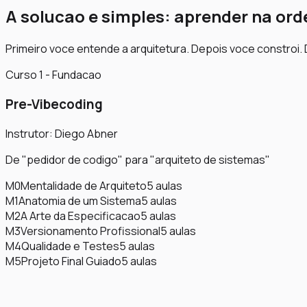
A solucao e simples: aprender na ord
Primeiro voce entende a arquitetura. Depois voce constro
Curso 1 - Fundacao
Pre-Vibecoding
Instrutor: Diego Abner
De "pedidor de codigo" para "arquiteto de sistemas"
M0
Mentalidade de Arquiteto
5
aulas
M1
Anatomia de um Sistema
5
aulas
M2
A Arte da Especificacao
5
aulas
M3
Versionamento Profissional
5
aulas
M4
Qualidade e Testes
5
aulas
M5
Projeto Final Guiado
5
aulas