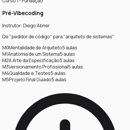
Curso 1 - Fundação
Pré-Vibecoding
Instrutor: Diego Abner
De "pedidor de código" para "arquiteto de sistemas"
M0
Mentalidade de Arquiteto
5
aulas
M1
Anatomia de um Sistema
5
aulas
M2
A Arte da Especificação
5
aulas
M3
Versionamento Profissional
5
aulas
M4
Qualidade e Testes
5
aulas
M5
Projeto Final Guiado
5
aulas