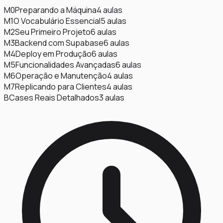
M0
Preparando a Máquina
4
aulas
M1
O Vocabulário Essencial
5
aulas
M2
Seu Primeiro Projeto
6
aulas
M3
Backend com Supabase
6
aulas
M4
Deploy em Produção
6
aulas
M5
Funcionalidades Avançadas
6
aulas
M6
Operação e Manutenção
4
aulas
M7
Replicando para Clientes
4
aulas
B
Cases Reais Detalhados
3
aulas